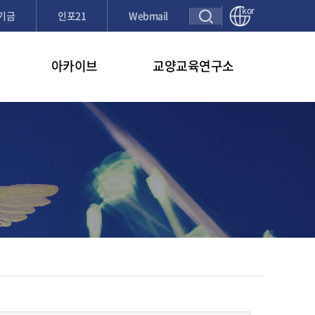
kor
기금
인포21
Webmail
아카이브
교양교육연구소