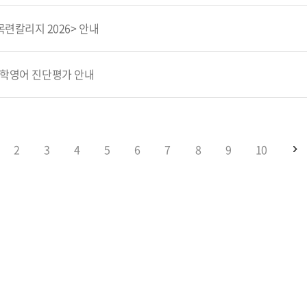
련칼리지 2026> 안내
 대학영어 진단평가 안내
2
3
4
5
6
7
8
9
10
지