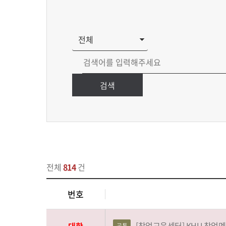
검색
전체
814
건
번호
[창업교육센터] KHU 창업