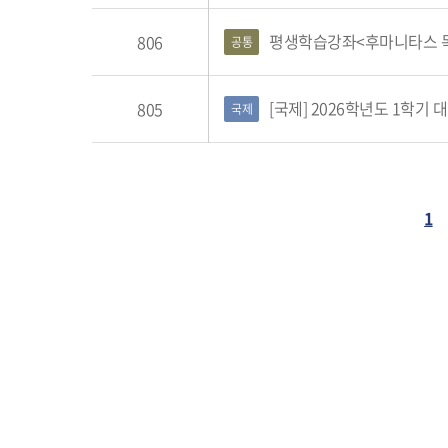
평생학습강좌<후마니타스 목
806
공통
[국제] 2026학년도 1학기
805
국제
1
다음페이지
마지막페이