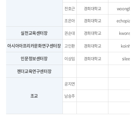
전호근
경희대학교
woongbee@
조은아
경희대학교
echopiano
실천교육센터장
권순대
경희대학교
kwonsd@k
아시아아프리카문화연구센터장
고인환
경희대학교
koinh@k
인문정보센터장
이상임
경희대학교
silee@k
젠더교육연구센터장
공지연
조교
남승주