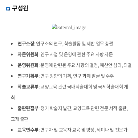
교수게시판
후마기획 동영상
시민교육&사회봉사
교양교육연구소
교양교육연구소
교수소개
구성원
활
학사제도
지식광장
글쓰기클리닉
기타활동 프로그램
아카이
후마기획 동영상
후마리브로
찾아오시는 길
소개
지난 활동 보기
브
예술축전
학술행사
지식광장
교양
소개
연구소 소
연구/출판
식
후마니타스포럼
시민교육&사회봉사
연구소장
: 연구소의 연구, 학술활동 및 제반 업무 총괄
교육
후마리브로
학술행사
산하 센터
자료실
자문위원회
: 연구 사업 및 운영에 관한 주요 사항 자문
연구소 소식
연구
기타활동 프로그램
지난 활동 보기
자료실
연구/출판
운영위원회
: 운영에 관련된 주요 사항의 결정, 예산안 심의, 의결
소
연구기획부
: 연구 방향의 기획, 연구 과제 발굴 및 수주
후마니타스포
럼
학술교류부
: 교양교육 관련 국내학술대회 및 국제학술대회 개
최
산하 센터
출판편집부
: 정기 학술지 발간, 교양교육 관련 전문 서적 출판,
교재 출판
교육연수부
: 연구자 및 교육자 교육 및 양성, 세미나 및 전문가