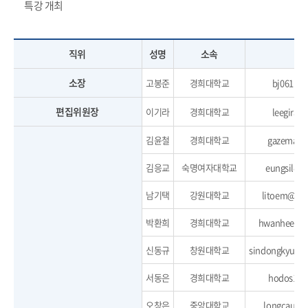
특강 개최
직위
성명
소속
이
소장
고봉준
경희대학교
bj0611@k
편집위원장
이기라
경희대학교
leegira@
김윤철
경희대학교
gazeman@
김응교
숙명여자대학교
eungsil@h
남기택
강원대학교
litoem@kan
박환희
경희대학교
hwanheepar
신동규
창원대학교
sindongkyu@c
서동은
경희대학교
hodos10@
오창은
중앙대학교
longcau@h