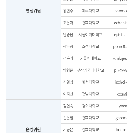
편집위원
장인수
제주대학교
poem-k@ha
조은아
경희대학교
echopiano
남승원
서울여자대학교
epistnam@
장은영
조선대학교
pome01@ch
정은기
카톨릭대학교
eunkijeong
박형준
부산외국어대학교
piko999@h
최일성
한서대학교
ischoi@ha
이지선
전남대학교
cosmiel@
김연숙
경희대학교
yeon@kh
김윤철
경희대학교
gazeman@
운영위원
서동은
경희대학교
hodos10@