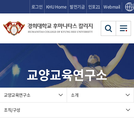
ko
로그인
KHU Home
발전기금
인포21
Webmail
커뮤니티
커뮤니티
공지사항
교양교육연구소
소개
소개
자료실
커뮤니
공지사항
FAQ
후마소식
교육철학과 목표
묻고 답하기
학사안내
학사안내
티
연혁
자료실
교수게시판
소개
교육철학과 목표
교양교육연구소
소개
조직 및 행정
FAQ
교육과정
교수소개
대학생활
대학생활
후마소식
교과목이수
연혁
찾아오시는 길
조직/구성
학사안
교육과정
학사제도
신입생 가이드
묻고 답하기
아카이브
아카이브
내
조직 및 행정
글쓰기클리닉
교과목이수
대학생
신입생 가이드
예술축전